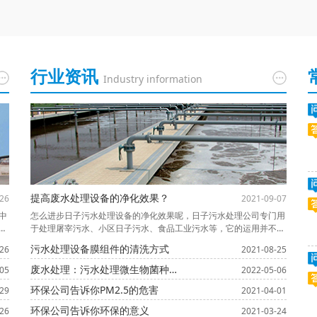
行业资讯
Industry information
提高废水处理设备的净化效果？
26
2021-09-07
中
怎么进步日子污水处理设备的净化效果呢，日子污水处理公司专门用
续
于处理屠宰污水、小区日子污水、食品工业污水等，它的运用并不是
学
孤军独战即可完结工作需要，而要结合很多的设备来到达净化效果。
污水处理设备膜组件的清洗方式
26
2021-08-25
染
1、运用一些辅佐设备，如：气浮机、刮泥机、压滤机、机械格栅除
污机、污泥脱水机、反应器、堆积器、废物焚烧炉、固液分离机等。
废水处理：污水处理微生物菌种其处理工艺的原理
05
2022-05-06
2、在运用日子污水处理设备的时分，假设没有操作技能，或者操作
环保公司告诉你PM2.5的危害
29
2021-04-01
技能不熟练，不但会下降整个设
环保公司告诉你环保的意义
26
2021-03-24