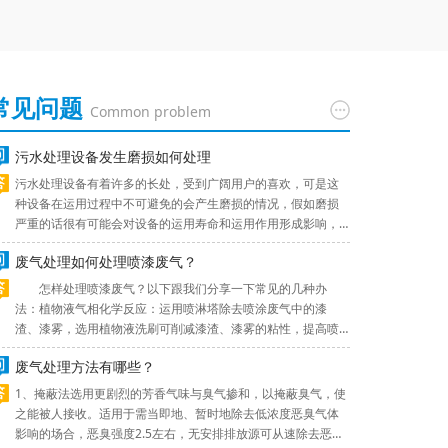
常见问题
Common problem
污水处理设备发生磨损如何处理
污水处理设备有着许多的长处，受到广阔用户的喜欢，可是这
种设备在运用过程中不可避免的会产生磨损的情况，假如磨损
严重的话很有可能会对设备的运用寿命和运用作用形成影响，
下面小编为大家简略介绍一下污水处理设备发生磨损的处理方
废气处理如何处理喷漆废气？
法。1、机器的连接处固定的过于紧密，或许由于光滑度不行的
话，设备就会产生损坏，所以，咱们需求定时对设备进行检
怎样处理喷漆废气？以下跟我们分享一下常见的几种办
查，排除磨损问题，消除磨损的来源，避免影响正常运用。2、
法：植物液气相化学反应：运用喷淋塔除去喷涂废气中的漆
机器外表
渣、漆雾，选用植物液洗刷可削减漆渣、漆雾的粘性，提高喷
淋洗刷塔对漆渣、漆雾的除去效率。运用高活化生物废气净化
废气处理方法有哪些？
塔确保废气指标物达标排放，除去废气中的异味，削减废气对
周边环境的影响。有用除去苯类、酯类、酮类、非甲烷总烃、V
1、掩蔽法选用更剧烈的芳香气味与臭气掺和，以掩蔽臭气，使
OC等有机废气。费用低，无隐患，无二次污染。水喷淋法：喷
之能被人接收。适用于需当即地、暂时地除去低浓度恶臭气体
漆废气
影响的场合，恶臭强度2.5左右，无安排排放源可从速除去恶臭