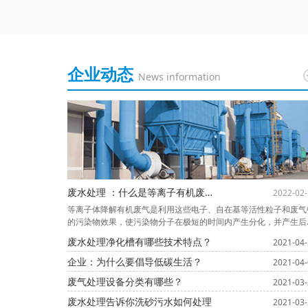
企业动态
News information
废水处理 ：什么是等离子有机废气处理
2022-02-
等离子体降解有机废气是利用这些电子、自在基等活性粒子和废气
的污染物效果，使污染物分子在极短的时间内产生分化，并产生后
的各种反应以到达分化污染物的意图。等离子体内部产生富含高化
废水处理净化槽有哪些技术特点？
2021-04-
活性的粒子，如由子、离子、自在其和激发态分子等。废气中的污
物质与这些且有能量较高的活性基团产生反应，zui终转化为
企业：为什么要倡导低碳生活？
2021-04-
废气处理设备分类有哪些？
2021-03-
废水处理告诉你洗砂污水如何处理
2021-03-