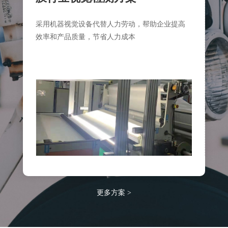
鱼
采用机器视觉设备代替人力劳动，帮助企业提高
可
台，
效率和产品质量，节省人力成本
括
中
别
各
用
更多方案 >