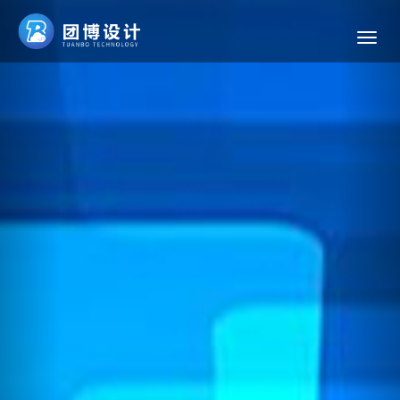
Previous
Nex
导
航