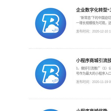
企业数字化转型“
“新常态”下的中国迫切
一增长规模极为可观，
中，中国CEO对IT投
发布时间：2020-12-10 
行，通过3步系统规划自
数字化看作简单的技术
报结束，反过来又打击
化转型之路。第一步：
展、行业发展、消费者
长。前者关注的是如何
小程序商城引流
定价模式等。第二步：
1、做好引流推广（1
提升各方对数字化转型
号作为最大的小程序入
职能方面从机器替代人
通过自己的个人账号，
打造数字化企业和赢得
发布时间：2020-11-19 
学角度讲，朋友圈关系
改造升级，提高内部运
托微信强社交生态进行
的解决方案和用户体验。
同时基于行业或地域的
目为其带来了125万美
新，设置合理的机制提
以及能支持该商业模式
家达成共赢，形成良性
异化的价值主张。在数
设置秒杀、限时抢购、