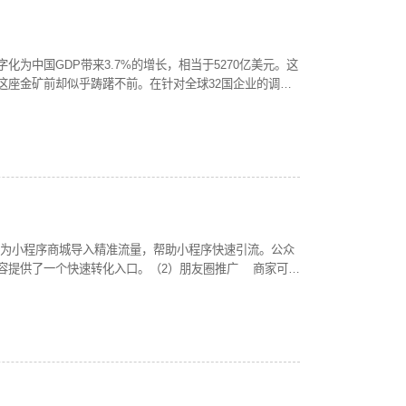
为中国GDP带来3.7%的增长，相当于5270亿美元。这
这座金矿前却似乎踌躇不前。在针对全球32国企业的调研
）要抓住数字化的巨大潜力，中国企业需要审慎规划、有效执
中提到的最大困扰。在那些摸着石头过河的企业中，一些把
、开设电子商城。浑浑噩噩的开始往往以远低于预期的回
要审慎规划、有效执行，参考以下3步系统规划自身的数字
旅的第一步。这一阶段，企业领导层需要对未来技术发
常包含两大侧重点：一是提升运营效率，二是驱动收入增
的收入来源，比如用新技术提升消费体验，以及制定新的
到能力都需要新的变革。首先，企业需要在全公司范围内
，为小程序商城导入精准流量，帮助小程序快速引流。公众
作，在产品设计开发方面从线性开发到快速试验，在工作
容提供了一个快速转化入口。（2）朋友圈推广 商家可以
不穷，企业需要明智决策投资于哪些数字技术和能力。而
。朋友圈的日活跃用户数量都是数以亿计的，并且从传播
业物联网、人工智能和敏捷创新等数字技术对其运营进行
质的流量曝光。2、做好裂变获客（1）砍价拼团秒杀 依
解客户显性和隐性诉求，提供与客户个性化需求密切相关
在社交场景内，老用户驱动新用户，实现快速裂变获客。
用以优化营销投资方案和改善货架空间分配及利用率，该项
销带货 利用分销、代言等功能以佣金、返现激励老客户拉
数字化转型的诸多努力最终要落到可持续的数字化商业模式，
惠券，提高转化率，给分销员充足的利润空间，从而与商
需要识别并整合生态系统内的数字化资源，为客户提供差
置，利用幸运抽奖、砸金蛋等营销功能吸引顾客注意力，再
体验。因此，成功的数字化企业有能力在自身所处的价值
，如新人无门槛券用于转化新用户，针对优质用户引入高