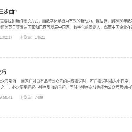
三步曲”
需要找到新的增长方式，而数字化是极为有效的新动力。据估算，到2020年数字化
远超美英日等发达国家和巴西等发展中国家。数字化前景诱人，然而中国企业在
资的热情仅位居第26位。（未来12个月内，计划增加IT投资的企业在32国占比
11:02:17 浏览量：14621
身的数字化转型之路。三步规划数字化转型“不知道怎么做”是企业数字化转型
工程，停留在生产过程控制的信息化上；一些把数字化简单等同于建立线上渠道
了企业家在数字领域持续投资的积极性。要抓住数字化的巨大潜力，中国企业需
制定数字化转型目标明确为什么要进行数字化、数字化要达到哪些目标是转型之
趋势等诸多因素进行综合分析，定义对本公司最优的数字化目标。数字化目标通
以数字技术优化流程、提升企业敏捷性等；后者则关注如何借助数字技术打造新
技巧
采取数字化转型行动在明确目标后，企业必须展开更为深刻的内部变革，从观念
）公众号引流 商家在对自有品牌公众号的内容推送时，可在推送时插入小程序
的认同感，并建立起数字化思维方式：在塑造竞争优势方面从自给自足到开放合
口之一，必定要承担起小程序引流的重担，同时小程序商城也能为公众号营销内
类到人机互补合作，在信息安全方面从被动合规到积极应对。新的数字技术层出
在朋友圈展示自己的小程序，发布时搭配精致文案，和控制发布频率和发布时间
数字消费者应是企业关注的两大重点领域。为打造数字化企业，企业应当借助产
09:50:41 浏览量：7409
间的人际传播通常可以获得更好的传播效果，小程序商城能在生活场景内获得优
营效率。为赢得数字消费者，企业需要摆脱原有的产品驱动型发展方式，真正了
小程序引流，使用拼团、砍价、秒杀等工具，通过已有用户的分享和邀请好友，
比如，一家日本连锁便利店采集并分析了来自全球4000万忠实用户的数据，
强社交关系，还可建立相关社群，进一步起到用户促活和拉新的效果。（2）分
元的利润，以及超过1.25亿美元的年收入增长。第三步：达成数字化转型成果
高其带货拉新积极性。在招募分销员的同时，还可以配合活动优惠券或是专属优
成功运行的运营模式上。要建立一个可持续发展的商业模式，最为重要的是企业
循环的分销生态。3、做好转化、促活、复购（1）营销转化 在小程序首页位
字时代，消费者希望在合理价格范围内享受最前沿的产品功能，获得最好的用户
满减优惠等多种营销活动，促成转化。同时针对不同的用户设置对应的营销活动